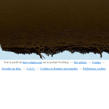
Voir le profil de
hugo-planet.com
sur le portail Overblog
Top articles
Contact
Signaler un abus
C.G.U.
Cookies et données personnelles
Préférences cookies