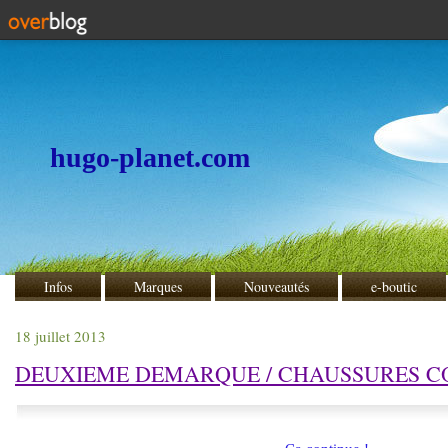
hugo-planet.com
Infos
Marques
Nouveautés
e-boutic
18 juillet 2013
DEUXIEME DEMARQUE / CHAUSSURES CO