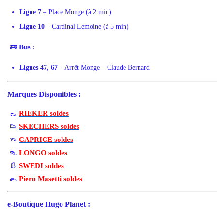
Ligne 7
– Place Monge (à 2 min)
Ligne 10
– Cardinal Lemoine (à 5 min)
🚌
Bus
:
Lignes 47, 67
– Arrêt Monge – Claude Bernard
Marques Disponibles
:
👞
RIEKER soldes
👟
SKECHERS soldes
👡
CAPRICE soldes
👠
LONGO soldes
👢
SWEDI soldes
🥿
Piero Masetti soldes
e-Boutique Hugo Planet
: