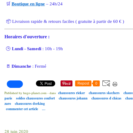
🛒
Boutique
en
ligne
– 24h/24
📦 Livraison rapide & retours faciles ( gratuite à partir de 60 € )
Horaires d'ouverture
:
🕒
Lundi - Samedi
: 10h - 19h
🚪
Dimanche
: Fermé
Repost
0
chaussures rieker
chaussures skechers
chaus
Published by hugo-planet.com
-
dans
paris
soldes chaussures confort
chaussures johann
chaussures d chicas
chau
zaro
chaussures dorking
commenter cet article
…
28 juin 2020