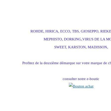
soldes hirica, soldes rieker, soldes johann, soldes ecco, soldes karston, soldes dorking,
mocassins, magasin hirica, magasin rieker, magasin rohde, magasin johann, magasin ecco
paris, rohde paris, dorking paris, ecco paris, johann paris, zazie hirica, dune hirica, jonas hir
ROHDE, HIRICA, ECCO, TBS, GIOSEPPO, RIEK
MEPHISTO, DORKING,VIRUS DE LA M
SWEET, KARSTON, MADISSON,
Profitez de la deuxième démarque sur votre marque de ch
consulter notre e-boutic