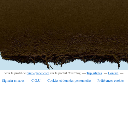
Voir le profil de
hugo-planet.com
sur le portail Overblog
Top articles
Contact
Signaler un abus
C.G.U.
Cookies et données personnelles
Préférences cookies