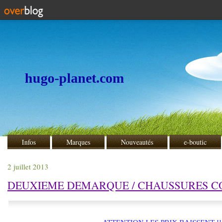
hugo-planet.com
Infos
Marques
Nouveautés
e-boutic
2 juillet 2013
DEUXIEME DEMARQUE / CHAUSSURES C