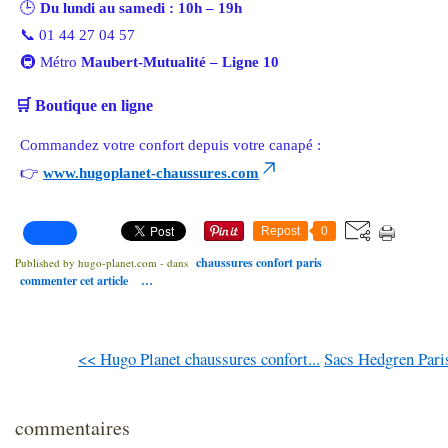
🕒
Du lundi au samedi : 10h – 19h
📞 01 44 27 04 57
🚇 Métro
Maubert-Mutualité – Ligne 10
🛒
Boutique en ligne
Commandez votre confort depuis votre canapé :
👉
www.hugoplanet-chaussures.com
Repost
0
chaussures confort paris
Published by hugo-planet.com
-
dans
commenter cet article
…
<< Hugo Planet chaussures confort...
Sacs Hedgren Paris
commentaires