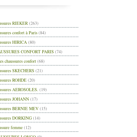
ussures RIEKER
(263)
ssures confort à Paris
(84)
ussures HIRICA
(80)
USSURES CONFORT PARIS
(74)
es chaussures confort
(68)
ussures SKECHERS
(21)
ussures ROHDE
(20)
ussures AEROSOLES.
(19)
ussures JOHANN
(17)
ussures BERNIE MEV
(15)
ussures DORKING
(14)
ussure femme
(12)
AUSSURES LONGO
(9)