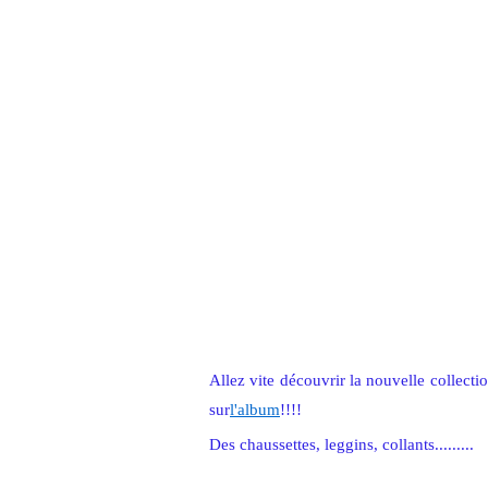
Allez vite découvrir la nouvelle collecti
sur
l'album
!!!!
Des chaussettes, leggins, collants.........