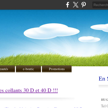
eautés
e-boutic
Promotions
En S
s collants 30 D et 40 D !!!
HUG
Tel 