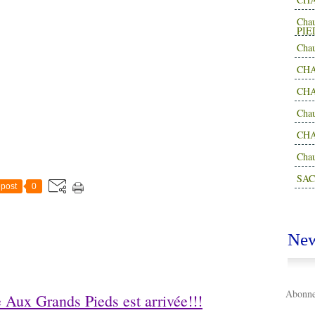
Cha
PIE
Cha
CHA
CHA
Cha
CH
Cha
SAC
post
0
New
Abonnez
 Aux Grands Pieds est arrivée!!!