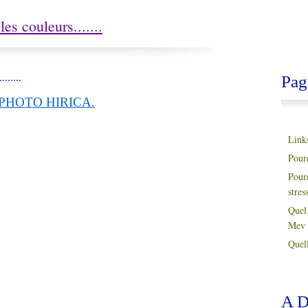
les couleurs.......
......
Pag
PHOTO HIRICA.
Link
Pour
Pour
stres
Quel 
Mev 
Quell
A D