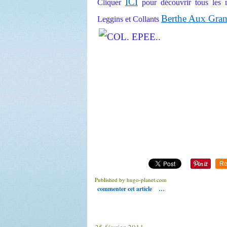
ICI
Cliquer
pour découvrir tous les m
Berthe Aux Grand
Leggins et Collants
Re
Published by hugo-planet.com
commenter cet article
…