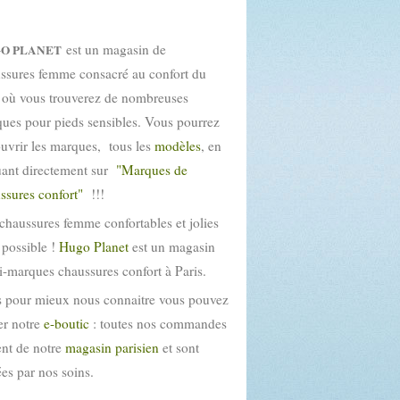
est un magasin de
O PLANET
ssures femme consacré au confort du
 où vous trouverez de nombreuses
ues pour pieds sensibles. Vous pourrez
uvrir les marques, tous les
modèles
, en
uant directement sur
"Marques de
ssures confort"
!!!
chaussures femme confortables et jolies
t possible !
Hugo Planet
est un magasin
i-marques chaussures confort à Paris.
 pour mieux nous connaitre vous pouvez
ter notre
e-boutic
: toutes nos commandes
ent de notre
magasin parisien
et sont
tées par nos soins.