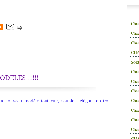
Cha
0
Chau
Cha
CHA
Sold
Cha
DELES !!!!!
Cha
Cha
Cha
un nouveau modèle tout cuir, souple , élégant en trois
Cha
Cha
Cha
CH