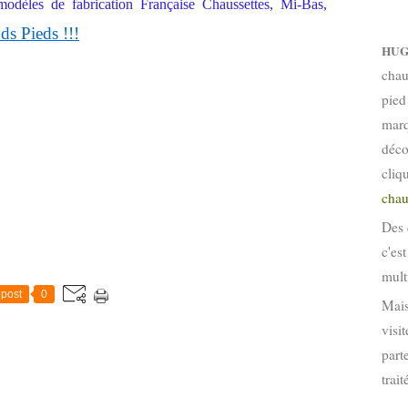
odèles de fabrication Française Chaussettes, Mi-Bas,
s Pieds !!!
HUG
chau
pied
marq
déco
cliq
chau
Des 
c'es
mult
post
0
Mais
visi
part
trai