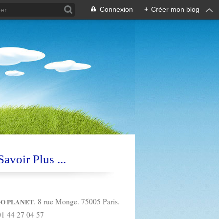
Connexion
+
Créer mon blog
avoir Plus ...
. 8 rue Monge. 75005 Paris.
O PLANET
01 44 27 04 57