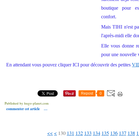
boutique pour e
confort.
Mais TIHI n'est pa
l'après-midi elle dort
Elle vous donne r
pour une nouvelle v
En attendant vous pouvez cliquer ICI pour découvrir des petites
VID
Repost
0
Published by hugo-planet.com
commenter cet article
…
100
110
120
<<
<
130
131
132
133
134
135
136
137
138
1