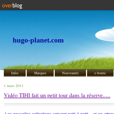
hugo-planet.com
Infos
Marques
Nouveautés
e-boutic
1 mars 2011
Vidéo TIHI fait un petit tour dans la réserve.....