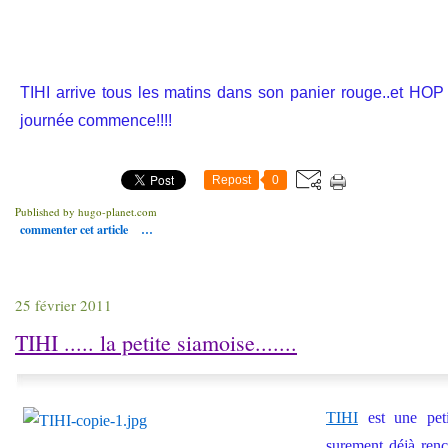
TIHI arrive tous les matins dans son panier rouge..et HOP el
journée commence!!!!
Repost
0
Published by hugo-planet.com
commenter cet article
…
25 février 2011
TIHI ..... la petite siamoise.......
TIHI
est une peti
surement déjà renc