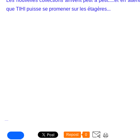
Les nouvelles collections arrivent petit à petit.....et en atte
que TIHI puisse se promener sur les étagères...
...
Repost
0