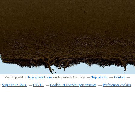
Voir le profil de
hugo-planet.com
sur le portail Overblog
Top articles
Contact
Signaler un abus
C.G.U.
Cookies et données personnelles
Préférences cookies