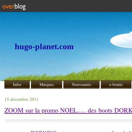
hugo-planet.com
Infos
Marques
Nouveautés
e-boutic
15 décembre 2011
ZOOM sur la promo NOEL..... des boots DORK