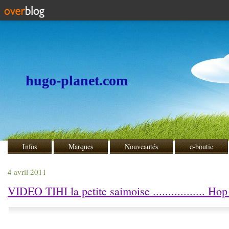
hugo-planet.com
Infos
Marques
Nouveautés
e-boutic
4 avril 2011
VIDEO TIHI la petite saimoise ................. Ho