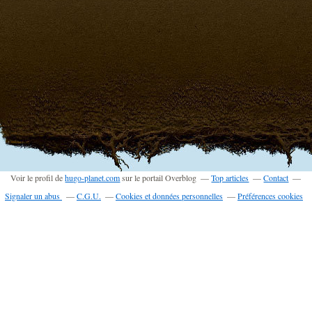
Voir le profil de
hugo-planet.com
sur le portail Overblog
Top articles
Contact
Signaler un abus
C.G.U.
Cookies et données personnelles
Préférences cookies