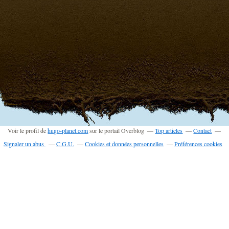
Voir le profil de
hugo-planet.com
sur le portail Overblog
Top articles
Contact
Signaler un abus
C.G.U.
Cookies et données personnelles
Préférences cookies