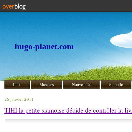
hugo-planet.com
Infos
Marques
Nouveautés
e-boutic
26 janvier 2011
TIHI la petite siamoise décide de contrôler la liv