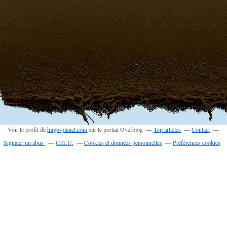
Voir le profil de
hugo-planet.com
sur le portail Overblog
Top articles
Contact
Signaler un abus
C.G.U.
Cookies et données personnelles
Préférences cookies