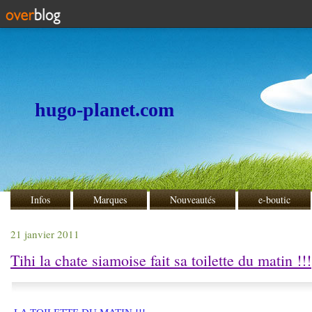
hugo-planet.com
Infos
Marques
Nouveautés
e-boutic
21 janvier 2011
Tihi la chate siamoise fait sa toilette du matin !!!