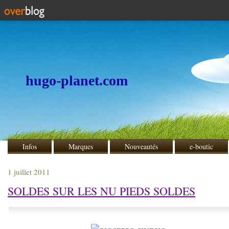
hugo-planet.com
Infos
Marques
Nouveautés
e-boutic
1 juillet 2011
SOLDES SUR LES NU PIEDS SOLDES