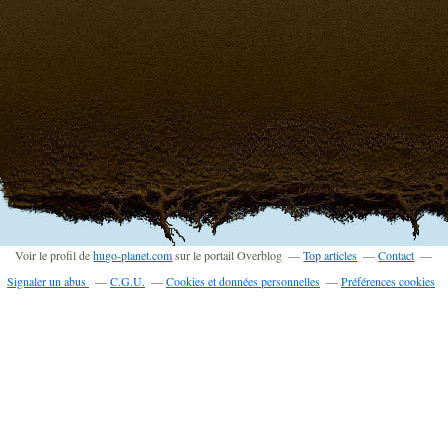
Voir le profil de
hugo-planet.com
sur le portail Overblog
Top articles
Contact
Signaler un abus
C.G.U.
Cookies et données personnelles
Préférences cookies