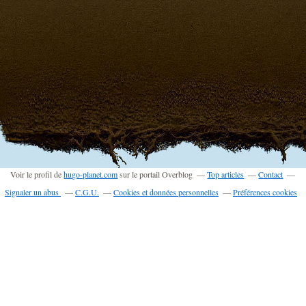
Voir le profil de
hugo-planet.com
sur le portail Overblog
Top articles
Contact
Signaler un abus
C.G.U.
Cookies et données personnelles
Préférences cookies