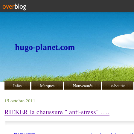
hugo-planet.com
Infos
Marques
Nouveautés
e-boutic
15 octobre 2011
RIEKER la chaussure " anti-stress" .....