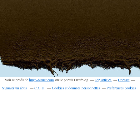
Voir le profil de
hugo-planet.com
sur le portail Overblog
Top articles
Contact
Signaler un abus
C.G.U.
Cookies et données personnelles
Préférences cookies