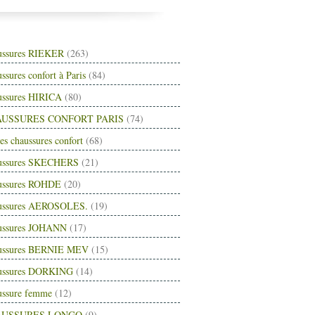
ussures RIEKER
(263)
ssures confort à Paris
(84)
ussures HIRICA
(80)
USSURES CONFORT PARIS
(74)
es chaussures confort
(68)
ussures SKECHERS
(21)
ussures ROHDE
(20)
ussures AEROSOLES.
(19)
ussures JOHANN
(17)
ussures BERNIE MEV
(15)
ussures DORKING
(14)
ussure femme
(12)
AUSSURES LONGO
(9)