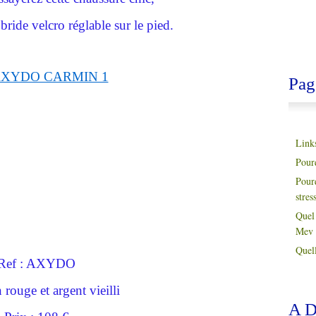
ride velcro réglable sur le pied.
Pag
Link
Pour
Pour
stres
Quel 
Mev 
Quell
Ref : AXYDO
 rouge et argent vieilli
A D