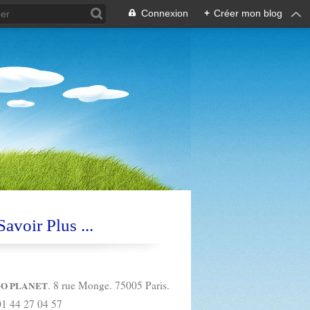
Connexion
+
Créer mon blog
avoir Plus ...
. 8 rue Monge. 75005 Paris.
O PLANET
01 44 27 04 57