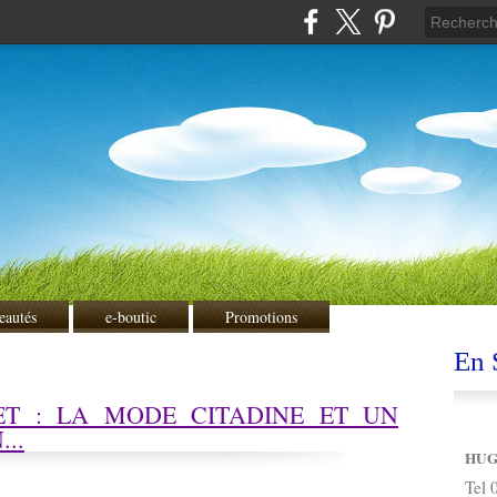
eautés
e-boutic
Promotions
En S
ET : LA MODE CITADINE ET UN
..
HUG
Tel 