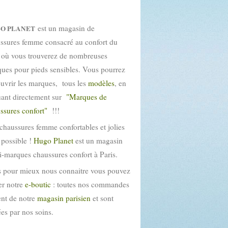
est un magasin de
O PLANET
ssures femme consacré au confort du
 où vous trouverez de nombreuses
ues pour pieds sensibles. Vous pourrez
uvrir les marques, tous les
modèles
, en
uant directement sur
"Marques de
ssures confort"
!!!
chaussures femme confortables et jolies
t possible !
Hugo Planet
est un magasin
i-marques chaussures confort à Paris.
 pour mieux nous connaitre vous pouvez
ter notre
e-boutic
: toutes nos commandes
ent de notre
magasin parisien
et sont
tées par nos soins.