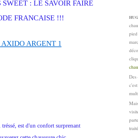
SWEET : LE SAVOIR FAIRE
DE FRANCAISE !!!
HUG
chau
pied
marq
déco
cliq
chau
Des 
c'es
mult
Mais
visi
part
tréssé, est d'un confort surprenant
trai
sayerez cette chaussure chic,