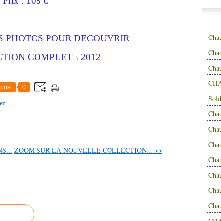
Prix : 108 €
Cha
ES PHOTOS POUR DECOUVRIR
Chau
CTION COMPLETE 2012
Cha
CHA
post
0
Sold
er
Cha
Cha
Cha
S...
ZOOM SUR LA NOUVELLE COLLECTION... >>
Cha
Cha
Cha
Cha
CH