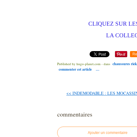
CLIQUEZ SUR L
LA COLLE
Re
chaussures riek
Published by hugo-planet.com
-
dans
commenter cet article
…
<< INDEMODABLE : LES MOCASSIN
commentaires
Ajouter un commentaire