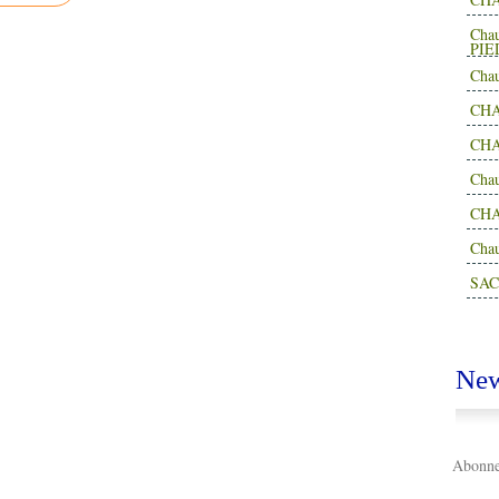
Cha
PIE
Cha
CHA
CHA
Cha
CH
Cha
SAC
New
Abonnez