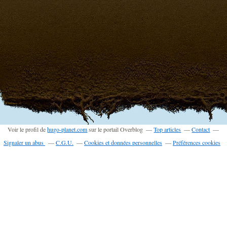
Voir le profil de
hugo-planet.com
sur le portail Overblog
Top articles
Contact
Signaler un abus
C.G.U.
Cookies et données personnelles
Préférences cookies