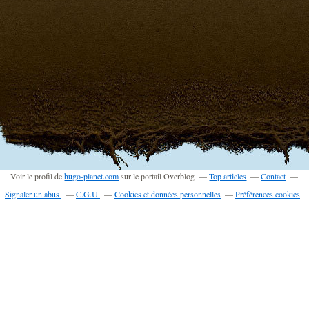
Voir le profil de
hugo-planet.com
sur le portail Overblog
Top articles
Contact
Signaler un abus
C.G.U.
Cookies et données personnelles
Préférences cookies