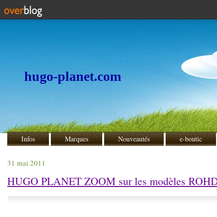
hugo-planet.com
Infos
Marques
Nouveautés
e-boutic
31 mai 2011
HUGO PLANET ZOOM sur les modèles ROHDE ..