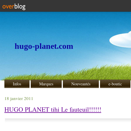
hugo-planet.com
Infos
Marques
Nouveautés
e-boutic
18 janvier 2011
HUGO PLANET tihi Le fauteuil!!!!!!