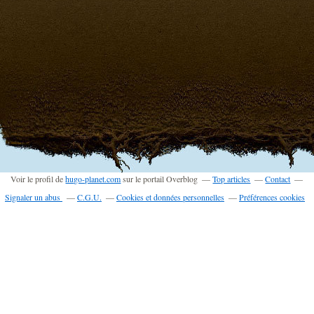
Voir le profil de
hugo-planet.com
sur le portail Overblog
Top articles
Contact
Signaler un abus
C.G.U.
Cookies et données personnelles
Préférences cookies