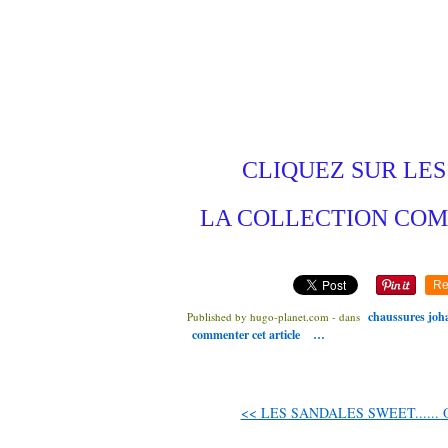
CLIQUEZ SUR LE
LA COLLECTION COM
Re
chaussures joh
Published by hugo-planet.com
-
dans
commenter cet article
…
<< LES SANDALES SWEET...... O