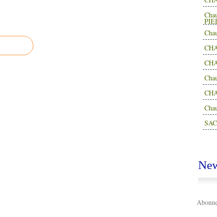
Cha
PIE
Cha
CHA
CHA
Cha
CH
Cha
SAC
New
Abonnez