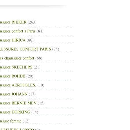
ussures RIEKER
(263)
ssures confort à Paris
(84)
ussures HIRICA
(80)
USSURES CONFORT PARIS
(74)
es chaussures confort
(68)
ussures SKECHERS
(21)
ussures ROHDE
(20)
ussures AEROSOLES.
(19)
ussures JOHANN
(17)
ussures BERNIE MEV
(15)
ussures DORKING
(14)
ussure femme
(12)
AUSSURES LONGO
(9)