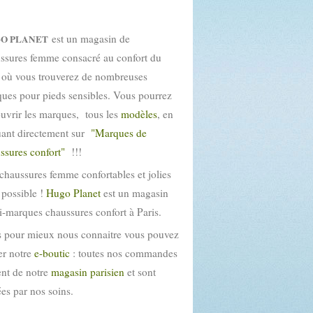
est un magasin de
O PLANET
ssures femme consacré au confort du
 où vous trouverez de nombreuses
ues pour pieds sensibles. Vous pourrez
uvrir les marques, tous les
modèles
, en
uant directement sur
"Marques de
ssures confort"
!!!
chaussures femme confortables et jolies
t possible !
Hugo Planet
est un magasin
i-marques chaussures confort à Paris.
 pour mieux nous connaitre vous pouvez
ter notre
e-boutic
: toutes nos commandes
ent de notre
magasin parisien
et sont
tées par nos soins.