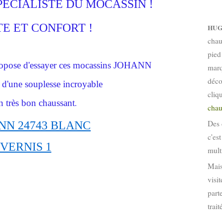
PECIALISTE DU MOCASSIN !
E ET CONFORT !
HUG
chau
pied
ose d'essayer ces mocassins JOHANN
marq
déco
s d'une souplesse incroyable
cliq
n très bon chaussant
.
chau
Des 
c'es
mult
Mais
visi
part
trai