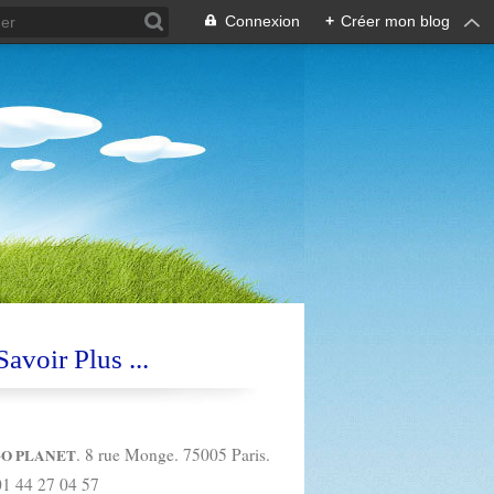
Connexion
+
Créer mon blog
avoir Plus ...
. 8 rue Monge. 75005 Paris.
O PLANET
01 44 27 04 57