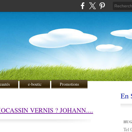
eautés
e-boutic
Promotions
En S
OCASSIN VERNIS ? JOHANN....
HUG
Tel 