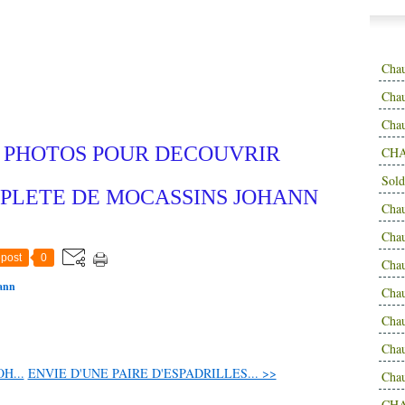
Cha
Chau
Cha
S PHOTOS POUR DECOUVRIR
CHA
Sold
PLETE DE MOCASSINS JOHANN
Cha
Cha
post
0
Cha
ann
Cha
Cha
Cha
H...
ENVIE D'UNE PAIRE D'ESPADRILLES... >>
Cha
CH