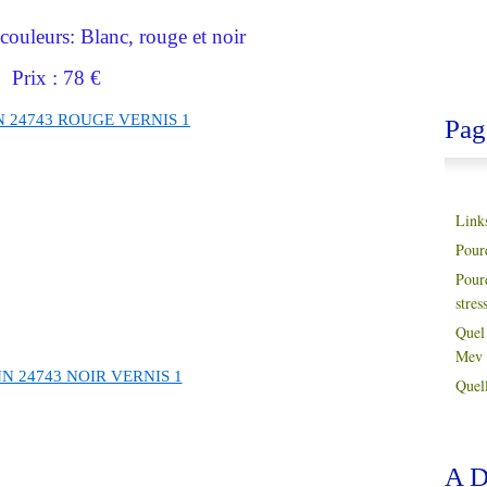
couleurs: Blanc, rouge et noir
Prix : 78 €
Pag
Link
Pour
Pour
stres
Quel 
Mev 
Quell
A D