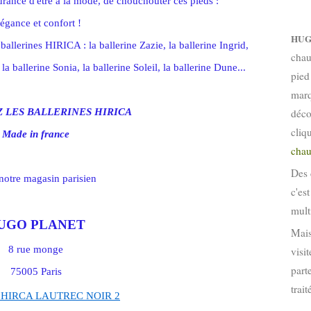
urance d'être à la mode, de chouchouter ces pieds :
égance et confort !
HUG
allerines HIRICA : la ballerine Zazie, la ballerine Ingrid,
chau
 la ballerine Sonia, la ballerine Soleil, la ballerine Dune...
pied
marq
 LES BALLERINES HIRICA
déco
cliq
Made in france
chau
Des 
notre magasin parisien
c'es
mult
UGO PLANET
Mais
8 rue monge
visi
part
75005 Paris
trai