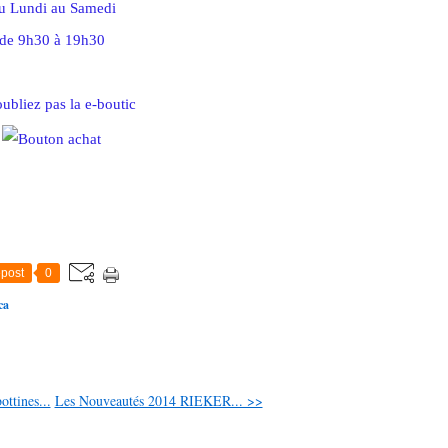
u Lundi au Samedi
de 9h30 à 19h30
oubliez pas la e-boutic
post
0
ca
ttines...
Les Nouveautés 2014 RIEKER... >>