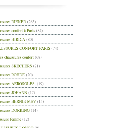
ussures RIEKER
(263)
ssures confort à Paris
(84)
ussures HIRICA
(80)
USSURES CONFORT PARIS
(74)
es chaussures confort
(68)
ussures SKECHERS
(21)
ussures ROHDE
(20)
ussures AEROSOLES.
(19)
ussures JOHANN
(17)
ussures BERNIE MEV
(15)
ussures DORKING
(14)
ussure femme
(12)
AUSSURES LONGO
(9)