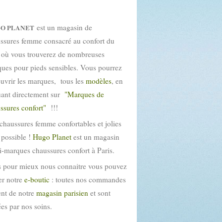
est un magasin de
O PLANET
ssures femme consacré au confort du
 où vous trouverez de nombreuses
ues pour pieds sensibles. Vous pourrez
uvrir les marques, tous les
modèles
, en
uant directement sur
"Marques de
ssures confort"
!!!
chaussures femme confortables et jolies
t possible !
Hugo Planet
est un magasin
i-marques chaussures confort à Paris.
 pour mieux nous connaitre vous pouvez
ter notre
e-boutic
: toutes nos commandes
ent de notre
magasin parisien
et sont
tées par nos soins.