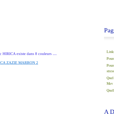
Pag
Link
c HIRICA existe dans 8 couleurs ....
Pour
Pour
stres
Quel 
Mev 
Quell
A D