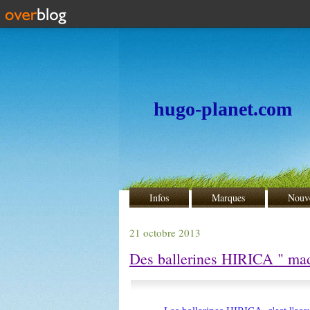
hugo-planet.com
Infos
Marques
Nouv
21 octobre 2013
Des ballerines HIRICA " made 