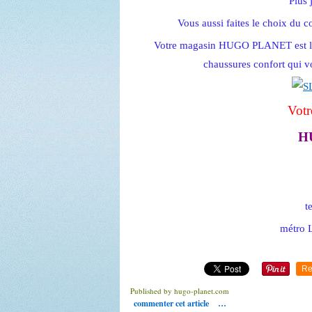
Plus 
Vous aussi faites le choix du co
Votre magasin HUGO PLANET est là p
chaussures confort qui vo
Votr
H
t
métro L
Re
Published by hugo-planet.com
commenter cet article
…