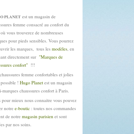
est un magasin de
O PLANET
ssures femme consacré au confort du
 où vous trouverez de nombreuses
ues pour pieds sensibles. Vous pourrez
uvrir les marques, tous les
modèles
, en
uant directement sur
"Marques de
ssures confort"
!!!
chaussures femme confortables et jolies
t possible !
Hugo Planet
est un magasin
i-marques chaussures confort à Paris.
 pour mieux nous connaitre vous pouvez
ter notre
e-boutic
: toutes nos commandes
ent de notre
magasin parisien
et sont
tées par nos soins.