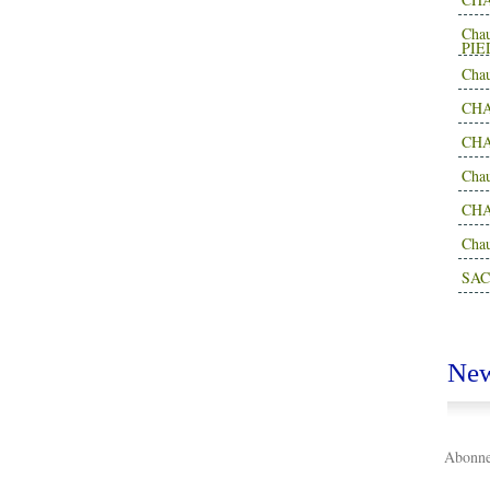
Cha
PIE
Cha
CHA
CHA
Cha
CH
Cha
SAC
New
Abonnez