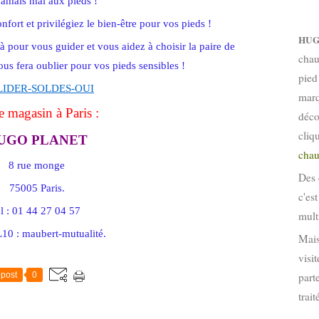
jamais mal aux pieds !
nfort et privilégiez le bien-être pour vos pieds !
HUG
our vous guider et vous aidez à choisir la paire de
chau
us fera oublier pour vos pieds sensibles !
pied
marq
e magasin à Paris :
déco
cliq
UGO PLANET
chau
8 rue monge
Des 
75005 Paris.
c'es
el : 01 44 27 04 57
mult
10 : maubert-mutualité.
Mais
visi
post
0
part
trai