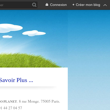
Connexion
+
Créer mon blog
avoir Plus ...
. 8 rue Monge. 75005 Paris.
O PLANET
01 44 27 04 57