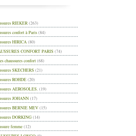
ussures RIEKER
(263)
ssures confort à Paris
(84)
ussures HIRICA
(80)
USSURES CONFORT PARIS
(74)
es chaussures confort
(68)
ussures SKECHERS
(21)
ussures ROHDE
(20)
ussures AEROSOLES.
(19)
ussures JOHANN
(17)
ussures BERNIE MEV
(15)
ussures DORKING
(14)
ussure femme
(12)
AUSSURES LONGO
(9)