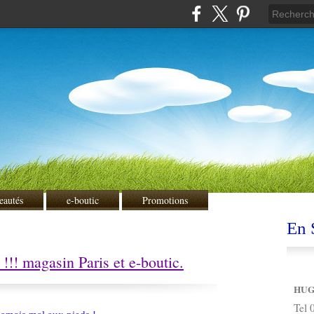
eautés
e-boutic
Promotions
En S
!!! magasin Paris et e-boutic.
HUG
Tel 