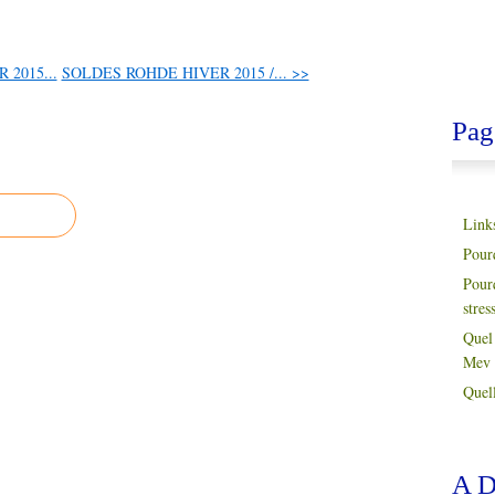
2015...
SOLDES ROHDE HIVER 2015 /... >>
Pag
Link
Pour
Pour
stres
Quel 
Mev 
Quell
A D