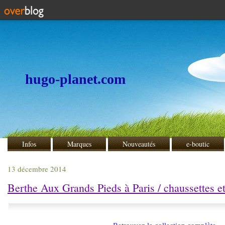
hugo-planet.com
Infos
Marques
Nouveautés
e-boutic
13 décembre 2014
Berthe Aux Grands Pieds à Paris / chaussettes et