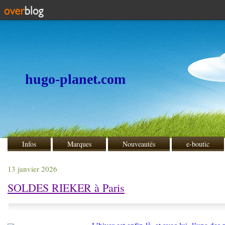
hugo-planet.com
Infos
Marques
Nouveautés
e-boutic
13 janvier 2026
SOLDES RIEKER à Paris