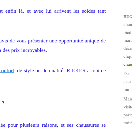
t enfin là, et avec lui arrivent les soldes tant
HUG
chau
pied
marq
vis de vous présenter une opportunité unique de
déco
 des prix incroyables.
cliq
chau
confort
, de style ou de qualité, RIEKER a tout ce
Des 
c'es
mult
Mais
 ?
visi
part
trai
 pour plusieurs raisons, et ses chaussures se