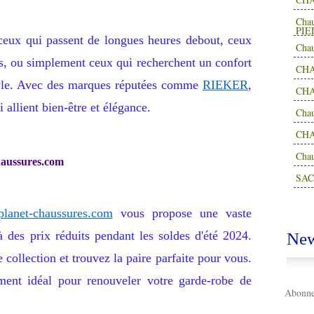
Cha
PIE
ceux qui passent de longues heures debout, ceux
Cha
s, ou simplement ceux qui recherchent un confort
CHA
tyle. Avec des marques réputées comme
RIEKER
,
CHA
 allient bien-être et élégance.
Cha
CH
Cha
haussures.com
SAC
planet-chaussures.com
vous propose une vaste
des prix réduits pendant les soldes d'été 2024.
New
 collection et trouvez la paire parfaite pour vous.
ment idéal pour renouveler votre garde-robe de
Abonnez