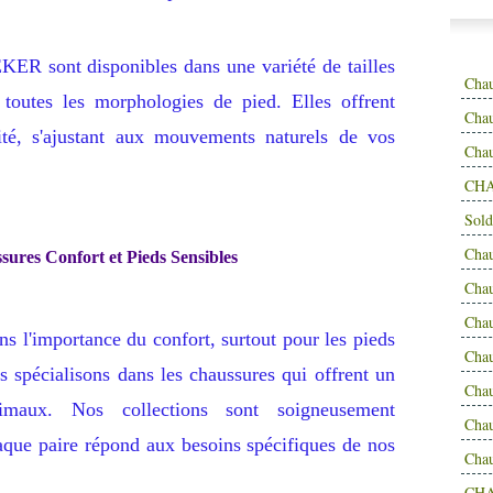
KER sont disponibles dans une variété de tailles
Cha
à toutes les morphologies de pied. Elles offrent
Chau
lité, s'ajustant aux mouvements naturels de vos
Cha
CHA
Sold
Cha
sures Confort et Pieds Sensibles
Cha
Cha
 l'importance du confort, surtout pour les pieds
Cha
s spécialisons dans les chaussures qui offrent un
Cha
imaux. Nos collections sont soigneusement
Cha
aque paire répond aux besoins spécifiques de nos
Cha
CH