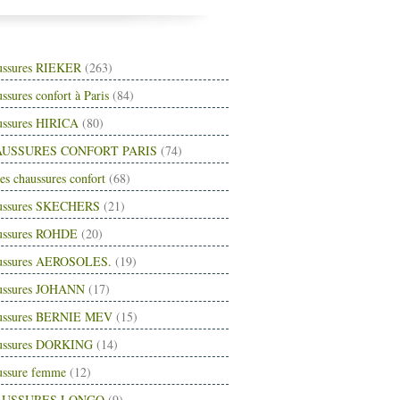
ussures RIEKER
(263)
ssures confort à Paris
(84)
ussures HIRICA
(80)
USSURES CONFORT PARIS
(74)
es chaussures confort
(68)
ussures SKECHERS
(21)
ussures ROHDE
(20)
ussures AEROSOLES.
(19)
ussures JOHANN
(17)
ussures BERNIE MEV
(15)
ussures DORKING
(14)
ussure femme
(12)
AUSSURES LONGO
(9)