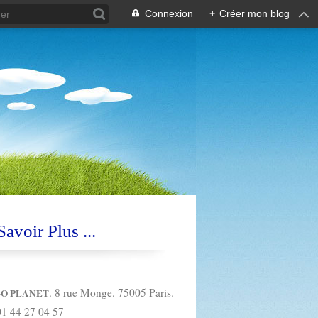
Connexion
+
Créer mon blog
avoir Plus ...
. 8 rue Monge. 75005 Paris.
O PLANET
01 44 27 04 57