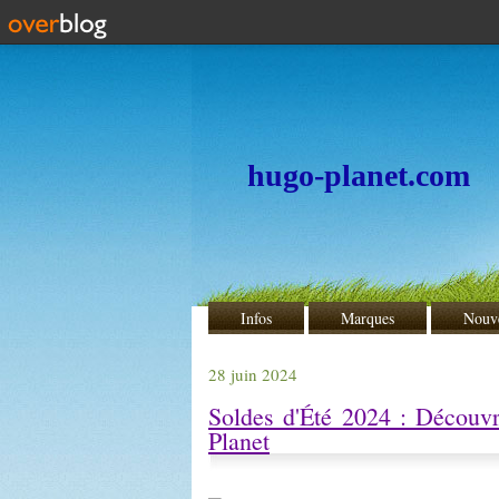
hugo-planet.com
Infos
Marques
Nouv
28 juin 2024
Soldes d'Été 2024 : Décou
Planet