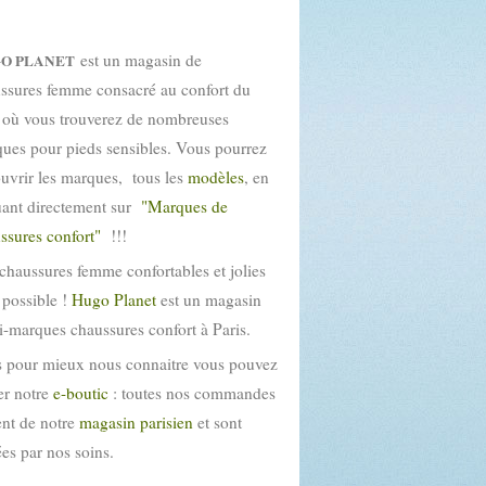
est un magasin de
O PLANET
ssures femme consacré au confort du
 où vous trouverez de nombreuses
ues pour pieds sensibles. Vous pourrez
uvrir les marques, tous les
modèles
, en
uant directement sur
"Marques de
ssures confort"
!!!
chaussures femme confortables et jolies
t possible !
Hugo Planet
est un magasin
i-marques chaussures confort à Paris.
 pour mieux nous connaitre vous pouvez
ter notre
e-boutic
: toutes nos commandes
ent de notre
magasin parisien
et sont
tées par nos soins.