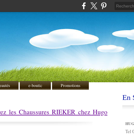
eautés
e-boutic
Promotions
En S
vrez les Chaussures RIEKER chez Hugo
HUG
Tel 