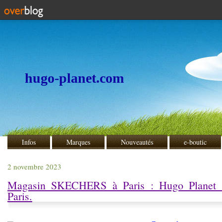
hugo-planet.com
Infos
Marques
Nouveautés
e-boutic
2 novembre 2023
Magasin SKECHERS à Paris : Hugo Planet 
Paris.