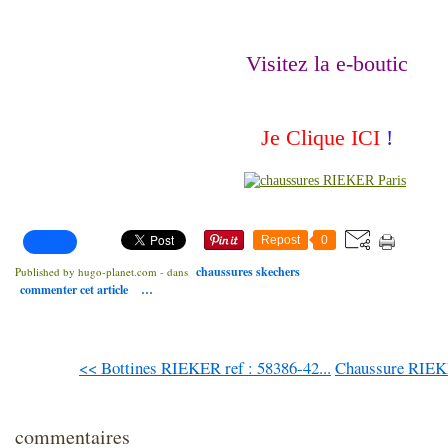
Visitez la e-boutic
Je Clique ICI
!
Repost
0
chaussures skechers
Published by hugo-planet.com
-
dans
commenter cet article
…
<< Bottines RIEKER ref : 58386-42...
Chaussure RIEK
commentaires