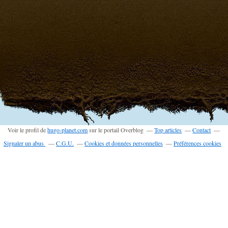
Voir le profil de
hugo-planet.com
sur le portail Overblog
Top articles
Contact
Signaler un abus
C.G.U.
Cookies et données personnelles
Préférences cookies