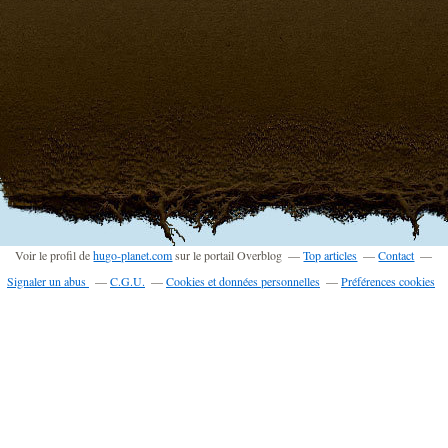
Voir le profil de
hugo-planet.com
sur le portail Overblog
Top articles
Contact
Signaler un abus
C.G.U.
Cookies et données personnelles
Préférences cookies