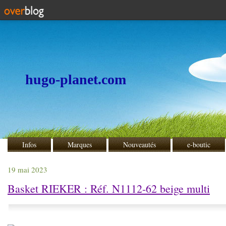
hugo-planet.com
Infos
Marques
Nouveautés
e-boutic
19 mai 2023
Basket RIEKER : Réf. N1112-62 beige multi