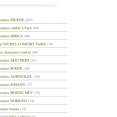
ussures RIEKER
(263)
ssures confort à Paris
(84)
ussures HIRICA
(80)
USSURES CONFORT PARIS
(74)
es chaussures confort
(68)
ussures SKECHERS
(21)
ussures ROHDE
(20)
ussures AEROSOLES.
(19)
ussures JOHANN
(17)
ussures BERNIE MEV
(15)
ussures DORKING
(14)
ussure femme
(12)
AUSSURES LONGO
(9)