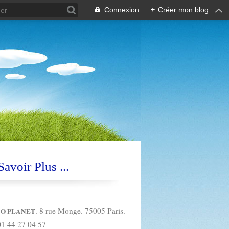
Connexion
+
Créer mon blog
avoir Plus ...
. 8 rue Monge. 75005 Paris.
O PLANET
01 44 27 04 57