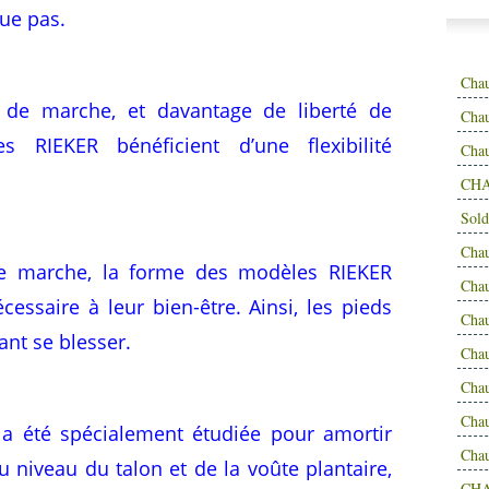
ue pas.
Cha
 de marche, et davantage de liberté de
Chau
 RIEKER bénéficient d’une flexibilité
Cha
CHA
Sold
Cha
e marche, la forme des modèles RIEKER
Cha
cessaire à leur bien-être. Ainsi, les pieds
Cha
ant se blesser.
Cha
Cha
Cha
 a été spécialement étudiée pour amortir
Cha
u niveau du talon et de la voûte plantaire,
CH