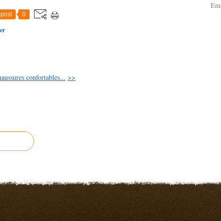
Ema
post
0
er
aussures confortables...
>>