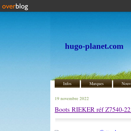
hugo-planet.com
Infos
Marques
Nouv
19 novembre 2022
Boots RIEKER réf Z7540-22 c