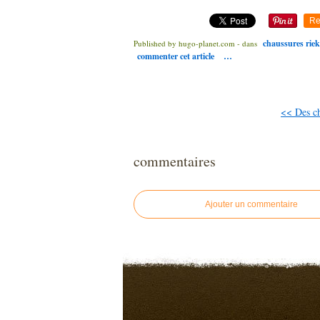
Re
chaussures riek
Published by hugo-planet.com
-
dans
commenter cet article
…
<< Des ch
commentaires
Ajouter un commentaire