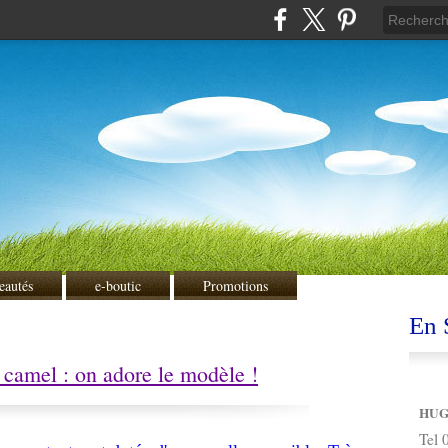
eautés
e-boutic
Promotions
En S
amel : on adore le modèle !
HUG
Tel 