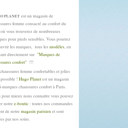
est un magasin de
O PLANET
ssures femme consacré au confort du
 où vous trouverez de nombreuses
ues pour pieds sensibles. Vous pourrez
uvrir les marques, tous les
modèles
, en
uant directement sur
"Marques de
ssures confort"
!!!
chaussures femme confortables et jolies
t possible !
Hugo Planet
est un magasin
i-marques chaussures confort à Paris.
 pour mieux nous connaitre vous pouvez
ter notre
e-boutic
: toutes nos commandes
ent de notre
magasin parisien
et sont
tées par nos soins.