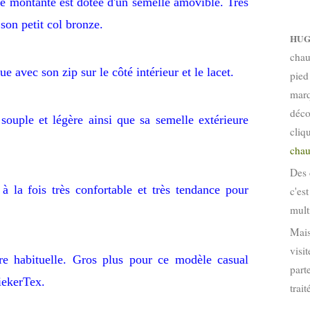
e montante est dotée d'un semelle amovible. Très
son petit col bronze.
HUG
chau
 avec son zip sur le côté intérieur et le lacet.
pied
marq
déco
souple et légère ainsi que sa semelle extérieure
cliq
chau
Des 
à la fois très confortable et très tendance pour
c'es
mult
Mais
visi
re habituelle. Gros plus pour ce modèle casual
part
iekerTex.
trai