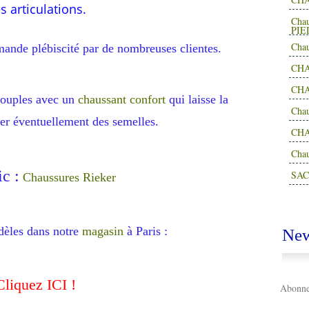
 articulations.
Cha
PIE
Cha
nde plébiscité par de nombreuses clientes.
CHA
CHA
souples avec un
chaussant confort
qui laisse la
Cha
érer éventuellement des semelles.
CH
Cha
ic :
SAC
Chaussures Rieker
èles dans notre
magasin
à Paris :
New
Cliquez ICI !
Abonnez