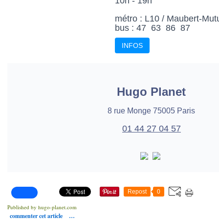
10h - 19h
métro : L10 / Maubert-Mutu
bus : 47 63 86 87
INFOS
Hugo Planet
8 rue Monge 75005 Paris
01 44 27 04 57
Repost
0
Published by hugo-planet.com
commenter cet article
…