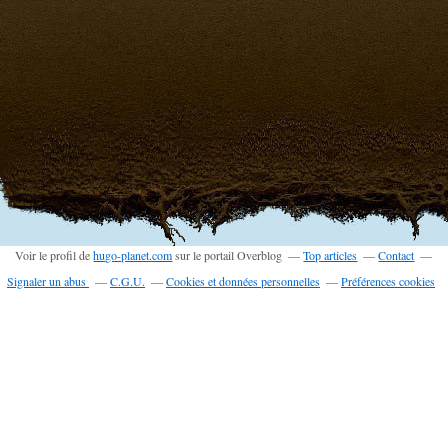
Voir le profil de
hugo-planet.com
sur le portail Overblog
Top articles
Contact
Signaler un abus
C.G.U.
Cookies et données personnelles
Préférences cookies