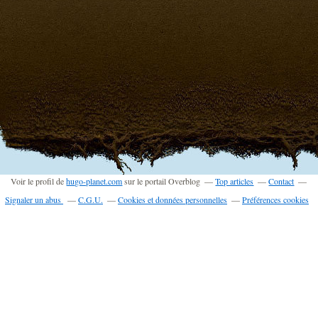
Voir le profil de
hugo-planet.com
sur le portail Overblog
Top articles
Contact
Signaler un abus
C.G.U.
Cookies et données personnelles
Préférences cookies