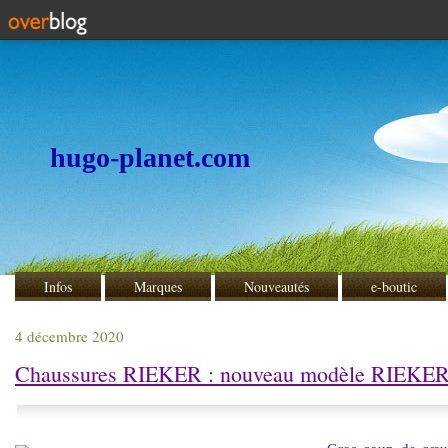
hugo-planet.com
Infos
Marques
Nouveautés
e-boutic
4 décembre 2020
Chaussures RIEKER : nouveau modèle RIEKE