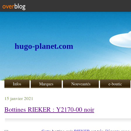
hugo-planet.com
Infos
Marques
Nouveautés
e-boutic
15 janvier 2021
Bottines RIEKER : Y2170-00 noir