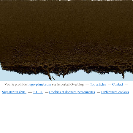
Voir le profil de
hugo-planet.com
sur le portail Overblog
Top articles
Contact
Signaler un abus
C.G.U.
Cookies et données personnelles
Préférences cookies