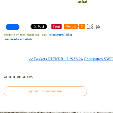
Repost
0
chaussures rieker
Published by hugo-planet.com
-
dans
commenter cet article
…
<< Baskets RIEKER : L2933-24
Chaussures SWED
commentaires
Ajouter un commentaire