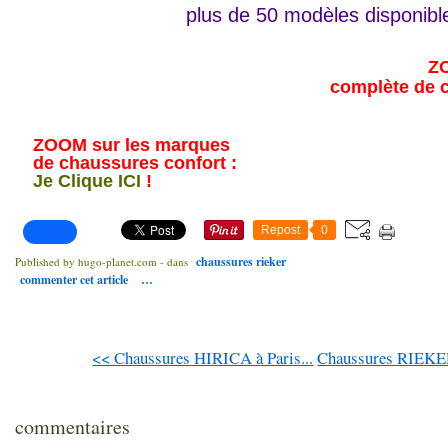
plus de 50 modèles disponibl
ZO
complète de 
ZOOM sur les marques
de chaussures confort :
Je Clique ICI
!
Repost
0
chaussures rieker
Published by hugo-planet.com
-
dans
commenter cet article
…
<< Chaussures HIRICA à Paris...
Chaussures RIEKER
commentaires