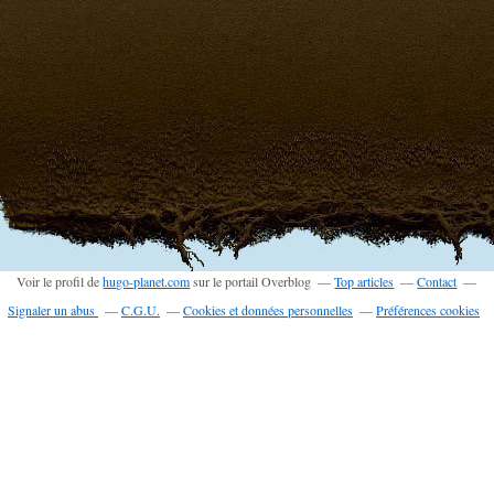
Voir le profil de
hugo-planet.com
sur le portail Overblog
Top articles
Contact
Signaler un abus
C.G.U.
Cookies et données personnelles
Préférences cookies