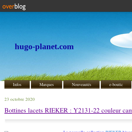
hugo-planet.com
Infos
Marques
Nouveautés
e-boutic
23 octobre 2020
Bottines lacets RIEKER : Y2131-22 couleur ca