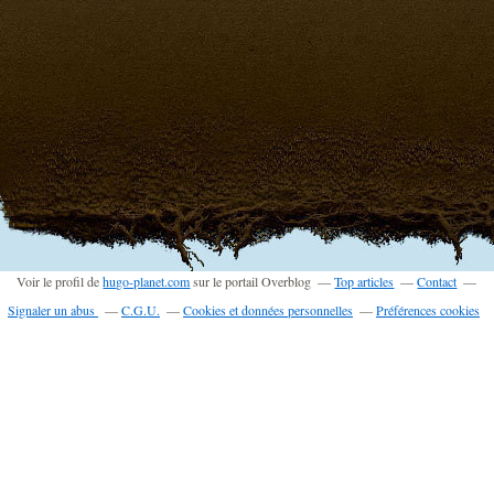
Voir le profil de
hugo-planet.com
sur le portail Overblog
Top articles
Contact
Signaler un abus
C.G.U.
Cookies et données personnelles
Préférences cookies