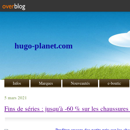
hugo-planet.com
Infos
Marques
Nouveautés
e-boutic
5 mars 2021
Fins de séries : jusqu'à -60 % sur les chaussures