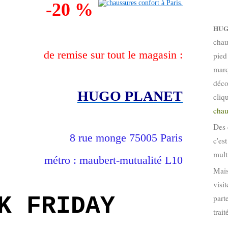
-20 %
HUG
chau
de remise sur tout le magasin :
pied
marq
déco
HUGO PLANET
cliq
chau
Des 
8 rue monge 75005 Paris
c'es
mult
métro : maubert-mutualité L10
Mais
visi
K FRIDAY
part
trai