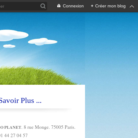
Connexion
+
Créer mon blog
avoir Plus ...
. 8 rue Monge. 75005 Paris.
O PLANET
01 44 27 04 57