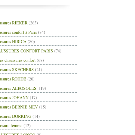
ussures RIEKER
(263)
ssures confort à Paris
(84)
ussures HIRICA
(80)
USSURES CONFORT PARIS
(74)
es chaussures confort
(68)
ussures SKECHERS
(21)
ussures ROHDE
(20)
ussures AEROSOLES.
(19)
ussures JOHANN
(17)
ussures BERNIE MEV
(15)
ussures DORKING
(14)
ussure femme
(12)
AUSSURES LONGO
(9)