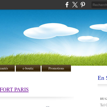
eautés
e-boutic
Promotions
En S
FORT PARIS
HUG
Tel 