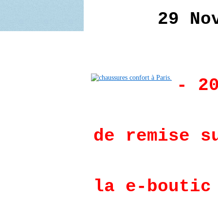
29 No
- 2
de remise s
la e-boutic