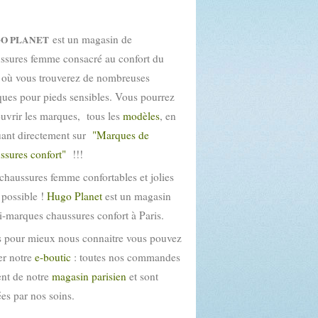
est un magasin de
O PLANET
ssures femme consacré au confort du
 où vous trouverez de nombreuses
ues pour pieds sensibles. Vous pourrez
uvrir les marques, tous les
modèles
, en
uant directement sur
"Marques de
ssures confort"
!!!
chaussures femme confortables et jolies
t possible !
Hugo Planet
est un magasin
i-marques chaussures confort à Paris.
 pour mieux nous connaitre vous pouvez
ter notre
e-boutic
: toutes nos commandes
ent de notre
magasin parisien
et sont
tées par nos soins.