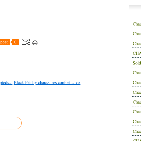
Cha
Chau
post
0
Cha
CHA
Sold
Cha
pieds...
Black Friday chaussures confort... >>
Cha
Cha
Cha
Cha
Cha
Cha
CH