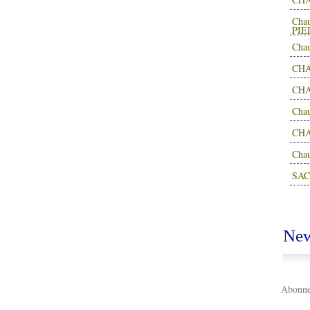
Cha
PIE
Cha
CHA
CHA
Cha
CH
Cha
SAC
New
Abonnez