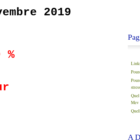
vembre 2019
Pag
0 %
Link
Pour
Pour
ur
stres
Quel 
Mev 
Quell
A D