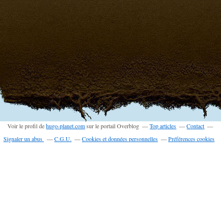
Voir le profil de
hugo-planet.com
sur le portail Overblog
Top articles
Contact
Signaler un abus
C.G.U.
Cookies et données personnelles
Préférences cookies