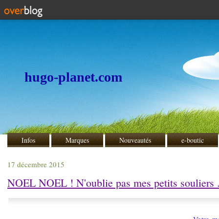
hugo-planet.com
Infos
Marques
Nouveautés
e-boutic
17 décembre 2015
NOEL NOEL ! N'oublie pas mes petits souliers .