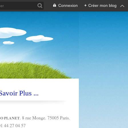
Connexion
+
Créer mon blog
avoir Plus ...
. 8 rue Monge. 75005 Paris.
O PLANET
01 44 27 04 57