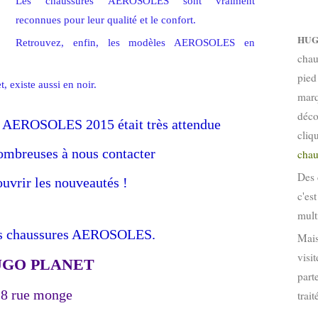
Les chaussures AEROSOLES sont vraiment
reconnues pour leur qualité et le confort.
HUG
Retrouvez, enfin, les modèles AEROSOLES en
chau
pied
existe aussi en noir.
marq
déco
ion AEROSOLES 2015 était très attendue
cliq
nombreuses à nous contacter
chau
Des 
uvrir les nouveautés !
c'es
mult
s chaussures AEROSOLES.
Mais
visi
GO PLANET
part
8 rue monge
trai