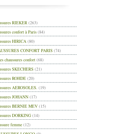
ussures RIEKER
(263)
ssures confort à Paris
(84)
ussures HIRICA
(80)
USSURES CONFORT PARIS
(74)
es chaussures confort
(68)
ussures SKECHERS
(21)
ussures ROHDE
(20)
ussures AEROSOLES.
(19)
ussures JOHANN
(17)
ussures BERNIE MEV
(15)
ussures DORKING
(14)
ussure femme
(12)
AUSSURES LONGO
(9)