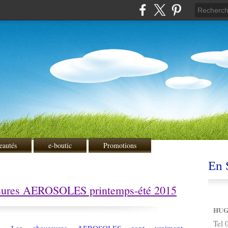
eautés
e-boutic
Promotions
En S
ussures AEROSOLES printemps-été 2015
HUG
Tel 