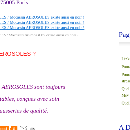
75005 Paris.
Pag
ES / Mocassin AEROSOLES existe aussi en noir !
s AEROSOLES ?
Link
Pour
Pour
stres
s AEROSOLES sont toujours
Quel 
Mev 
tables, conçues avec soin
Quell
pausseries de qualité.
A D
post
0