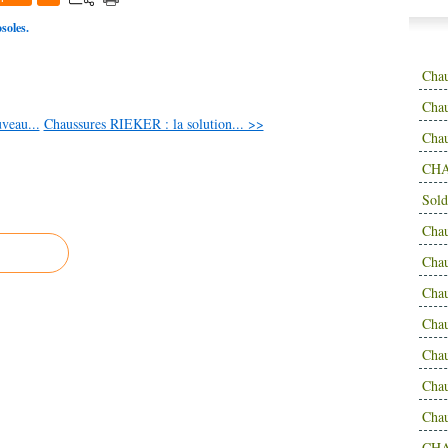
soles.
Cha
Chau
veau...
Chaussures RIEKER : la solution... >>
Cha
CHA
Sold
Cha
Cha
Cha
Cha
Cha
Cha
Cha
CH