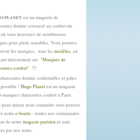
est un magasin de
O PLANET
ssures femme consacré au confort du
 où vous trouverez de nombreuses
ues pour pieds sensibles. Vous pourrez
uvrir les marques, tous les
modèles
, en
uant directement sur
"Marques de
ssures confort"
!!!
chaussures femme confortables et jolies
t possible !
Hugo Planet
est un magasin
i-marques chaussures confort à Paris.
 pour mieux nous connaitre vous pouvez
ter notre
e-boutic
: toutes nos commandes
ent de notre
magasin parisien
et sont
tées par nos soins.