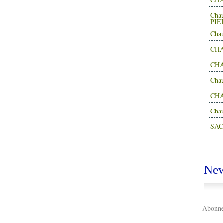
Cha
PIE
Cha
CHA
CHA
Cha
CH
Cha
SAC
New
Abonnez