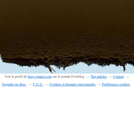
Voir le profil de
hugo-planet.com
sur le portail Overblog
Top articles
Contact
Signaler un abus
C.G.U.
Cookies et données personnelles
Préférences cookies