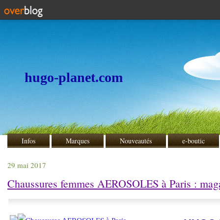
hugo-planet.com
Infos
Marques
Nouveautés
e-boutic
29 mai 2017
Chaussures femmes AEROSOLES à Paris : maga