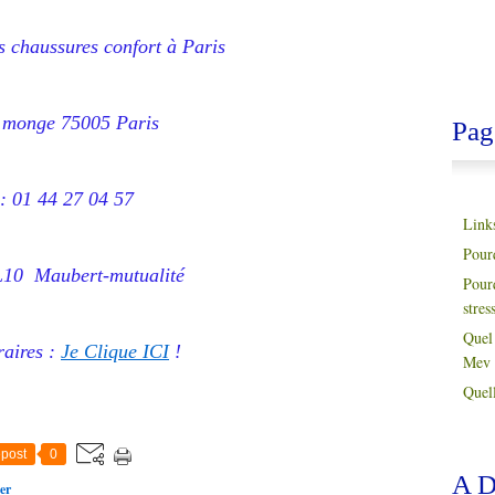
es chaussures confort à Paris
 monge 75005 Paris
Pag
 : 01 44 27 04 57
Link
Pour
L10 Maubert-mutualité
Pour
stres
Quel 
raires :
Je Clique ICI
!
Mev 
Quell
post
0
A D
er