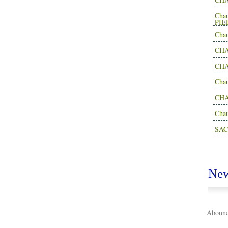
Cha
PIE
Cha
CHA
CHA
Cha
CH
Cha
SAC
New
Abonnez