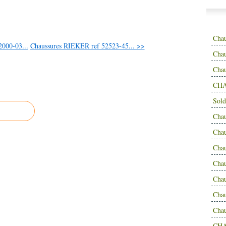
Cha
000-03...
Chaussures RIEKER ref 52523-45... >>
Chau
Cha
CHA
Sold
Cha
Cha
Cha
Cha
Cha
Cha
Cha
CH