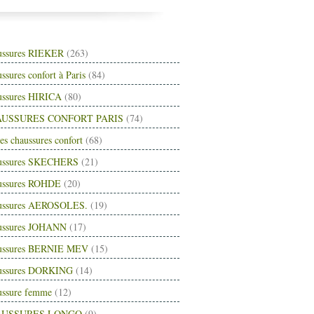
ussures RIEKER
(263)
ssures confort à Paris
(84)
ussures HIRICA
(80)
USSURES CONFORT PARIS
(74)
es chaussures confort
(68)
ussures SKECHERS
(21)
ussures ROHDE
(20)
ussures AEROSOLES.
(19)
ussures JOHANN
(17)
ussures BERNIE MEV
(15)
ussures DORKING
(14)
ussure femme
(12)
AUSSURES LONGO
(9)