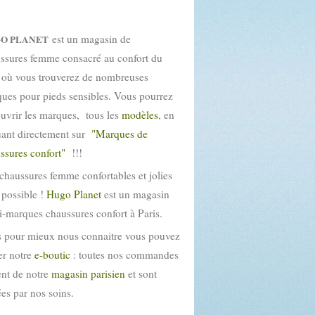
est un magasin de
O PLANET
ssures femme consacré au confort du
 où vous trouverez de nombreuses
ues pour pieds sensibles. Vous pourrez
uvrir les marques, tous les
modèles
, en
uant directement sur
"Marques de
ssures confort"
!!!
chaussures femme confortables et jolies
t possible !
Hugo Planet
est un magasin
i-marques chaussures confort à Paris.
 pour mieux nous connaitre vous pouvez
ter notre
e-boutic
: toutes nos commandes
ent de notre
magasin parisien
et sont
tées par nos soins.