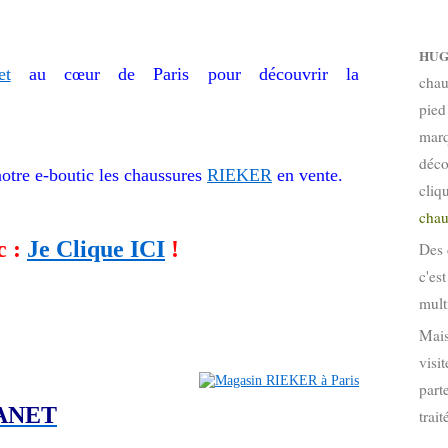
HUG
et
au cœur de Paris pour découvrir la
chau
pied
marq
déco
otre e-boutic les chaussures
RIEKER
en vente.
cliq
chau
c :
Je Clique ICI
!
Des 
c'es
mult
Mais
visi
part
ANET
trai