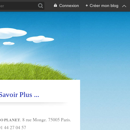
Connexion
+
Créer mon blog
avoir Plus ...
. 8 rue Monge. 75005 Paris.
O PLANET
01 44 27 04 57