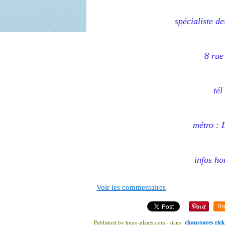
spécialiste d
8 rue
tél
métro : 
infos ho
Voir les commentaires
Re
chaussures riek
Published by hugo-planet.com
-
dans