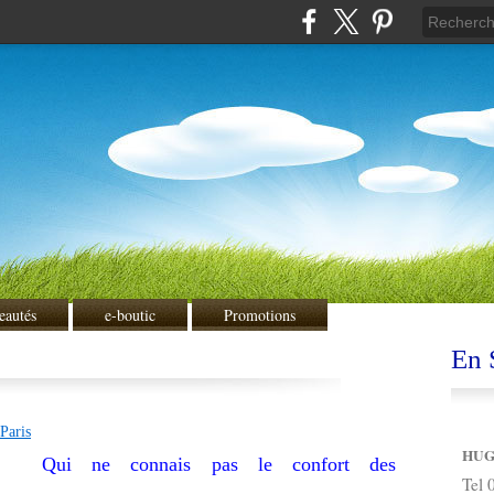
eautés
e-boutic
Promotions
En S
HUG
Qui ne connais pas le confort des
Tel 