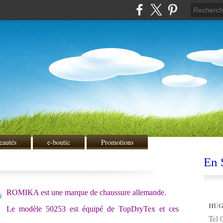
eautés
e-boutic
Promotions
En S
ROMIKA est une marque de chaussure allemande.
HUG
Le modèle 50253 est équipé de TopDryTex et ces
Tel 