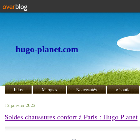
hugo-planet.com
Infos
Marques
Nouveautés
e-boutic
12 janvier 2022
Soldes chaussures confort à Paris : Hugo Planet