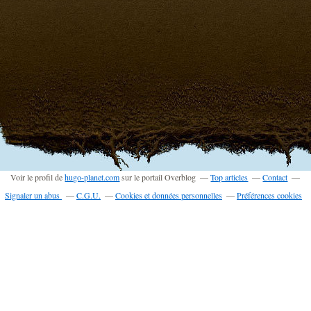
Voir le profil de
hugo-planet.com
sur le portail Overblog
Top articles
Contact
Signaler un abus
C.G.U.
Cookies et données personnelles
Préférences cookies