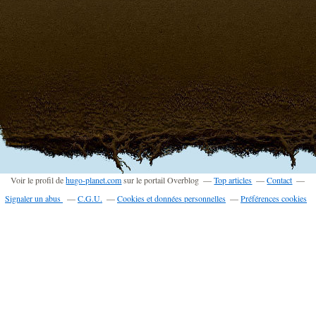
Voir le profil de
hugo-planet.com
sur le portail Overblog
Top articles
Contact
Signaler un abus
C.G.U.
Cookies et données personnelles
Préférences cookies