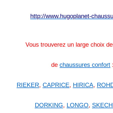
http://www.hugoplanet-chauss
V
ous trouverez un large choix d
de
chaussures
confort
RIEKER
,
CAPRICE
,
HIRICA
,
ROH
DORKING
,
LONGO
,
SKECH