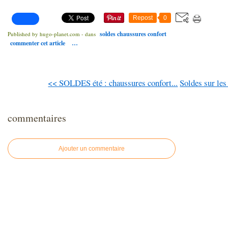
Repost
0
soldes chaussures confort
Published by hugo-planet.com
-
dans
commenter cet article
…
<< SOLDES été : chaussures confort...
Soldes sur les
commentaires
Ajouter un commentaire