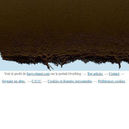
Voir le profil de
hugo-planet.com
sur le portail Overblog
Top articles
Contact
Signaler un abus
C.G.U.
Cookies et données personnelles
Préférences cookies