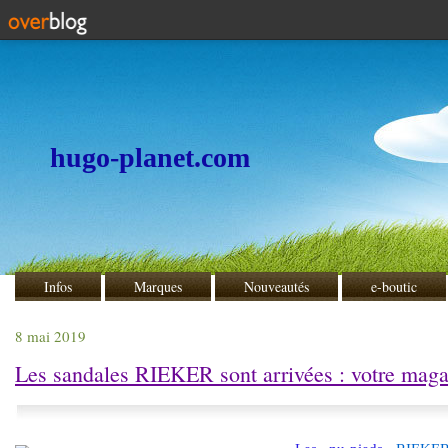
hugo-planet.com
Infos
Marques
Nouveautés
e-boutic
8 mai 2019
Les sandales RIEKER sont arrivées : votre magas