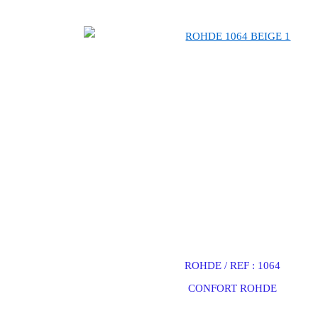
chaussures rohde, magasin rohde, rohde a paris, soldes rohde, chaussures rohde en
ROHDE / REF : 1064
CONFORT ROHDE
magasin rohde paris, rohde soldes, soldes rohde, paris rohde, cha