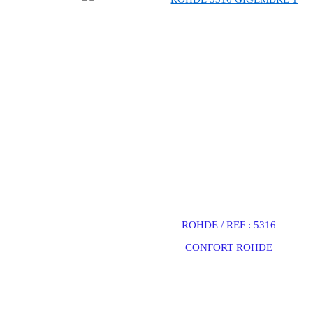
ROHDE / REF : 5316
CONFORT ROHDE
mocassins rohde, chaussures rohde, chaussures rohde, soldes rohde, rohde en soldes, magas
paris, magasin rohde à paris, chaussures confort, rohde paris, chaussure