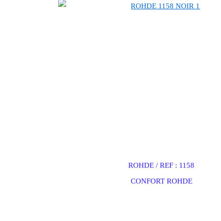
ROHDE / REF : 1158
CONFORT ROHDE
chaussures rohde, magasin rohe à paris,chaussures confort, pieds sensibles, rohde en sold