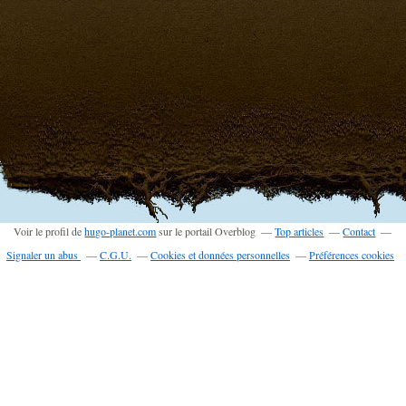
Voir le profil de
hugo-planet.com
sur le portail Overblog
Top articles
Contact
Signaler un abus
C.G.U.
Cookies et données personnelles
Préférences cookies