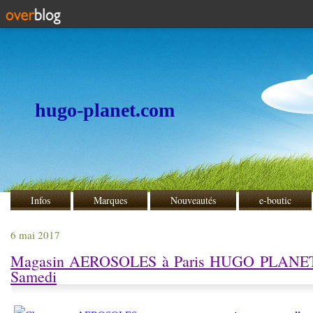
hugo-planet.com
Infos
Marques
Nouveautés
e-boutic
6 mai 2017
Magasin AEROSOLES à Paris HUGO PLANET o
Samedi